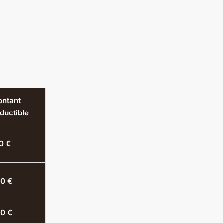
ntant
ductible
0 €
0 €
0 €