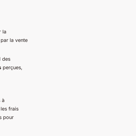
 la
par la vente
l des
s
perçues,
 à
 les frais
és pour