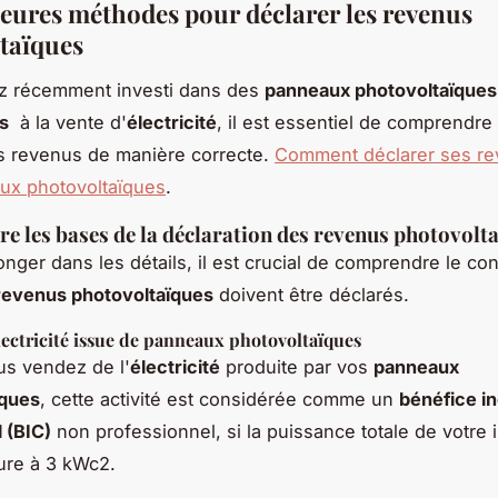
leures méthodes pour déclarer les revenus
taïques
ez récemment investi dans des
panneaux photovoltaïques
s
à la vente d'
électricité
, il est essentiel de comprendr
s revenus de manière correcte.
Comment déclarer ses re
ux photovoltaïques
.
 les bases de la déclaration des revenus photovolt
onger dans les détails, il est crucial de comprendre le co
revenus photovoltaïques
doivent être déclarés.
lectricité issue de panneaux photovoltaïques
s vendez de l'
électricité
produite par vos
panneaux
ïques
, cette activité est considérée comme un
bénéfice in
 (BIC)
non professionnel, si la puissance totale de votre i
ure à 3 kWc2.