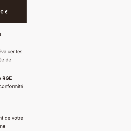
0 €
n
valuer les
iée de
ié
RGE
 conformité
t de votre
une