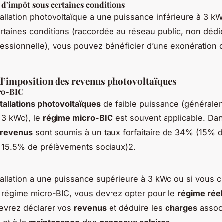
d’impôt sous certaines conditions
stallation photovoltaïque a une puissance inférieure à 3 kW
rtaines conditions (raccordée au réseau public, non déd
ofessionnelle), vous pouvez bénéficier d’une exonération 
d’imposition des revenus photovoltaïques
ro-BIC
stallations photovoltaïques
de faible puissance (générale
à 3 kWc), le
régime micro-BIC
est souvent applicable. Da
revenus
sont soumis à un taux forfaitaire de 34% (15% d
 15.5% de prélèvements sociaux)2.
stallation a une puissance supérieure à 3 kWc ou si vous 
u régime micro-BIC, vous devrez opter pour le
régime rée
evrez déclarer vos
revenus
et déduire les
charges
assoc
n
et à la
maintenance
des
panneaux solaires
.