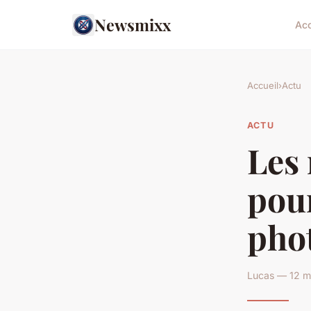
Newsmixx
Acc
Accueil
›
Actu
ACTU
Les
pour
pho
Lucas — 12 m