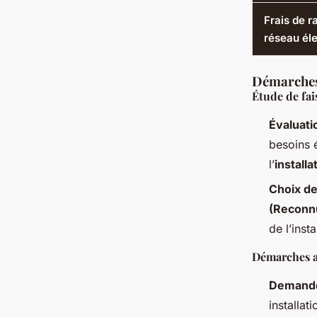
Frais de 
réseau éle
Démarches 
Étude de fais
Évaluati
besoins é
l’
installa
Choix de 
(Reconn
de l’insta
Démarches a
Demande
installat