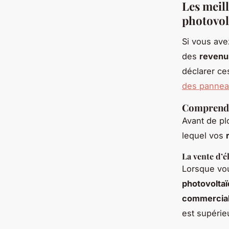
Les meil
photovol
Si vous av
des
revenu
déclarer ce
des pannea
Comprendre
Avant de pl
lequel vos
La vente d’é
Lorsque vou
photovolta
commercial
est supérie