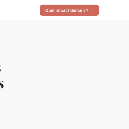
Quel impact demain ? →
s
s