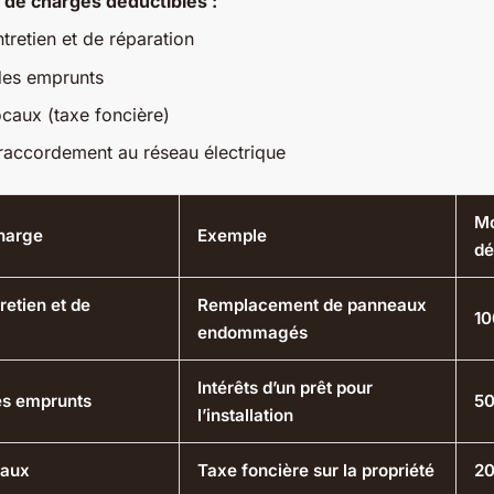
de charges déductibles :
ntretien et de réparation
 des emprunts
ocaux (taxe foncière)
 raccordement au réseau électrique
Mo
harge
Exemple
dé
tretien et de
Remplacement de panneaux
10
endommagés
Intérêts d’un prêt pour
des emprunts
50
l’installation
caux
Taxe foncière sur la propriété
20