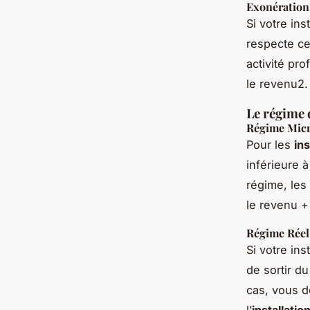
Exonération 
Si votre in
respecte ce
activité pr
le revenu2.
Le régime 
Régime Mic
Pour les
in
inférieure 
régime, les
le revenu +
Régime Réel
Si votre in
de sortir d
cas, vous d
l’
installatio