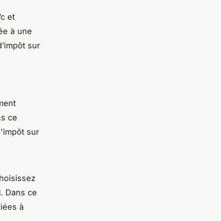
c et
iée à une
d’impôt sur
ment
ns ce
'impôt sur
choisissez
l
. Dans ce
iées à