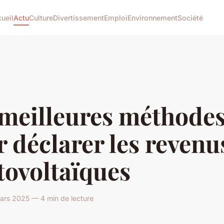
ueil
Actu
Culture
Divertissement
Emploi
Environnement
Société
 meilleures méthode
 déclarer les revenu
tovoltaïques
ars 2025 — 4 min de lecture