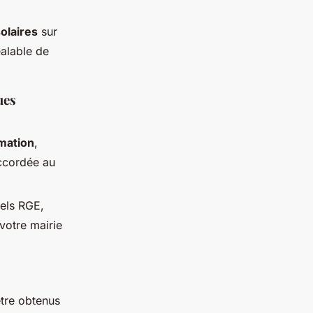
olaires
sur
alable de
ues
mation
,
accordée au
els RGE,
votre mairie
être obtenus