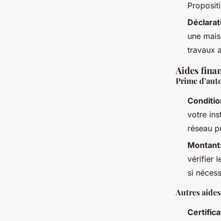
Proposit
Déclarat
une mais
travaux 
Aides fina
Prime d’au
Condition
votre ins
réseau pu
Montant
vérifier
si nécess
Autres aides
Certific