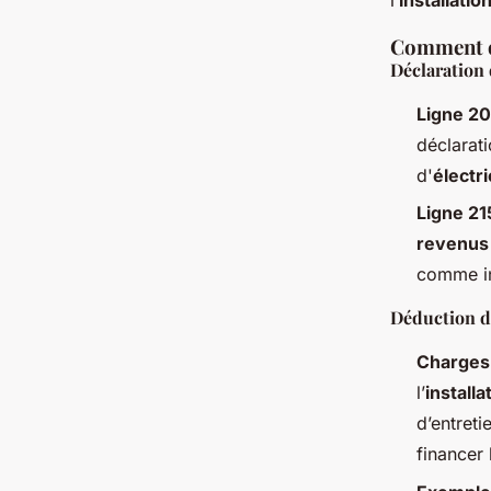
Comment d
Déclaration
Ligne 20
déclarat
d'
électri
Ligne 215
revenus
comme in
Déduction d
Charges 
l’
installa
d’entreti
financer l