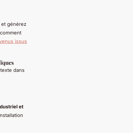
et générez
e comment
venus issus
aïques
ntexte dans
dustriel et
nstallation