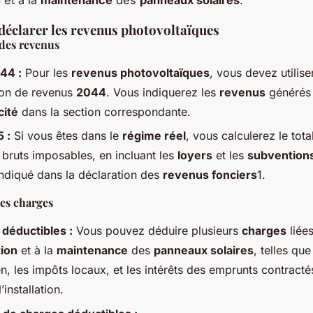
éclarer les revenus photovoltaïques
 des revenus
44 :
Pour les
revenus photovoltaïques
, vous devez utiliser
ion de revenus
2044
. Vous indiquerez les
revenus
générés 
cité
dans la section correspondante.
 :
Si vous êtes dans le
régime réel
, vous calculerez le tota
bruts imposables, en incluant les
loyers
et les
subvention
diqué dans la déclaration des
revenus fonciers
1.
es charges
déductibles :
Vous pouvez déduire plusieurs
charges
liées
tion
et à la
maintenance
des
panneaux solaires
, telles que
en, les impôts locaux, et les intérêts des emprunts contract
’installation.