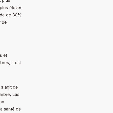
t plus
 plus élevés
nde de 30%
r de
s et
res, il est
 s'agit de
arbre. Les
son
la santé de