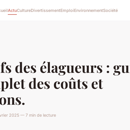
ueil
Actu
Culture
Divertissement
Emploi
Environnement
Société
fs des élagueurs : g
let des coûts et
ons.
vrier 2025 — 7 min de lecture