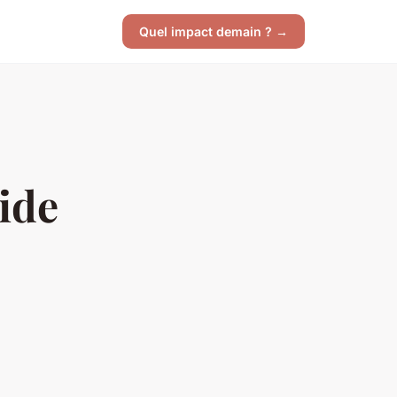
Quel impact demain ? →
uide