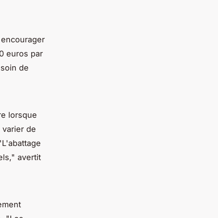
t encourager
0 euros par
esoin de
re lorsque
 varier de
"L'abattage
ls,"
avertit
tement