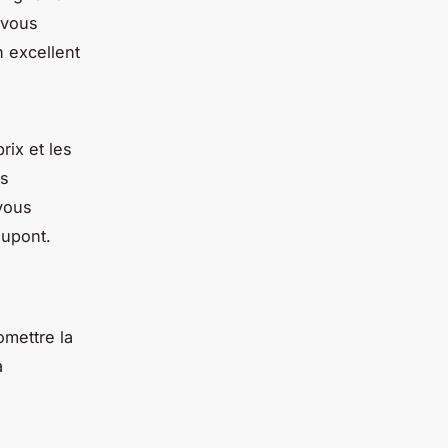
 vous
 excellent
rix et les
ts
vous
Dupont.
omettre la
à