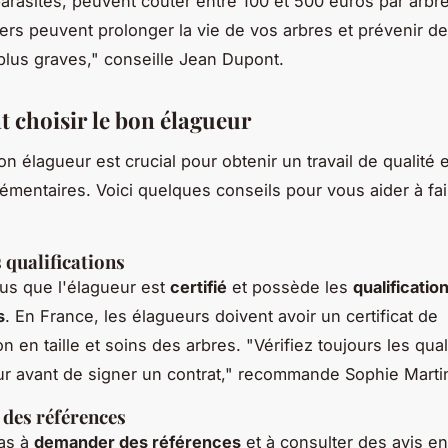
parasites, peuvent coûter entre 100 et 500 euros par arbr
iers peuvent prolonger la vie de vos arbres et prévenir d
lus graves,"
conseille Jean Dupont.
choisir le bon élagueur
on élagueur est crucial pour obtenir un travail de qualité e
émentaires. Voici quelques conseils pour vous aider à fai
s qualifications
us que l'élagueur est
certifié
et possède les
qualificatio
s
. En France, les élagueurs doivent avoir un certificat de
on en taille et soins des arbres.
"Vérifiez toujours les qual
ur avant de signer un contrat,"
recommande Sophie Marti
des références
pas à
demander des références
et à consulter des avis en