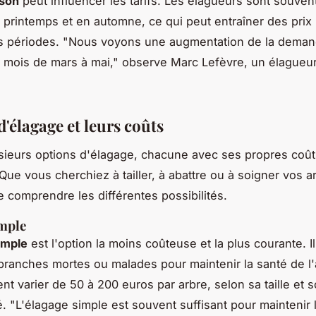
ison
peut influencer les tarifs. Les élagueurs sont souven
au printemps et en automne, ce qui peut entraîner des prix
s périodes.
"Nous voyons une augmentation de la dema
 mois de mars à mai,"
observe Marc Lefèvre, un élagueu
'élagage et leurs coûts
lusieurs options d'élagage, chacune avec ses propres coût
ue vous cherchiez à tailler, à abattre ou à soigner vos arb
e comprendre les différentes possibilités.
imple
imple
est l'option la moins coûteuse et la plus courante. Il
branches mortes ou malades pour maintenir la santé de l'
nt varier de 50 à 200 euros par arbre, selon sa taille et 
é.
"L'élagage simple est souvent suffisant pour maintenir 