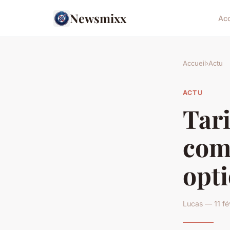
Newsmixx
Acc
Accueil
›
Actu
ACTU
Tari
comp
opti
Lucas — 11 fé