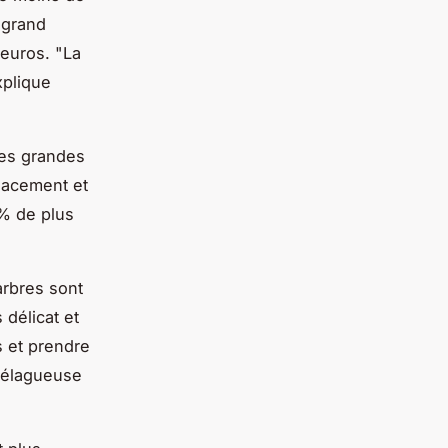
 grand
 euros.
"La
plique
les grandes
placement et
0% de plus
arbres sont
 délicat et
 et prendre
 élagueuse