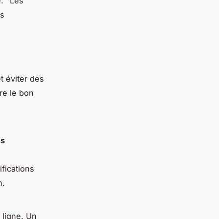
e.
"Les
es
t éviter des
re le bon
ns
ifications
n.
 ligne. Un