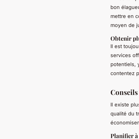
bon élagueu
mettre en c
moyen de jug
Obtenir pl
Il est toujo
services of
potentiels,
contentez p
Conseils 
Il existe p
qualité du t
économiser
Planifier à