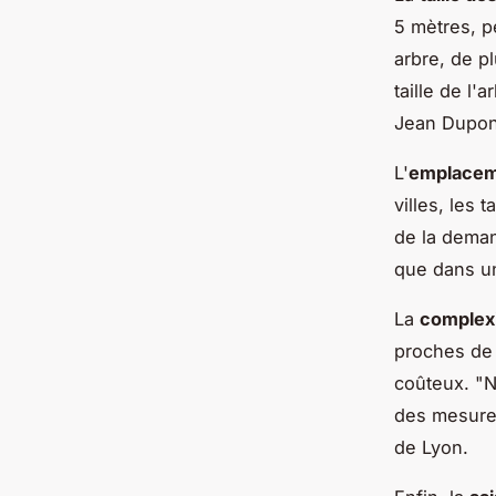
5 mètres, p
arbre, de p
taille de l'
Jean Dupont
L'
emplacem
villes, les
de la deman
que dans un
La
complexi
proches de l
coûteux.
"N
des mesures
de Lyon.