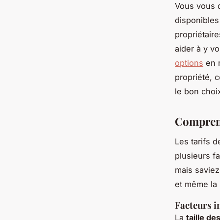
Vous vous d
disponibles
propriétair
aider à y v
options
en m
propriété, 
le bon choi
Comprend
Les tarifs 
plusieurs f
mais saviez
et même la 
Facteurs i
La
taille de