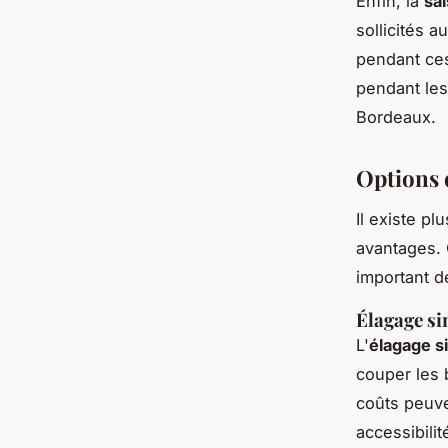
Enfin, la
sa
sollicités 
pendant ce
pendant les
Bordeaux.
Options d
Il existe p
avantages. Q
important d
Élagage s
L'
élagage s
couper les 
coûts peuve
accessibilit