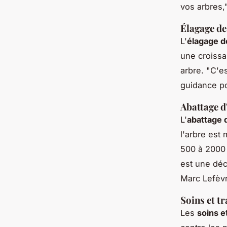
vos arbres,
Élagage de
L'
élagage d
une croissa
arbre.
"C'es
guidance po
Abattage d
L'
abattage 
l'arbre est
500 à 2000 e
est une déc
Marc Lefèv
Soins et t
Les
soins e