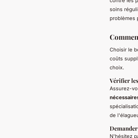
contre les 
soins régul
problèmes p
Comment 
Choisir le b
coûts suppl
choix.
Vérifier le
Assurez-vo
nécessaire
spécialisati
de l'élague
Demander 
N'hésitez 