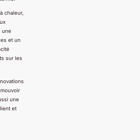
à chaleur,
aux
s une
ces et un
acité
ts sur les
nnovations
romouvoir
ussi une
ient et