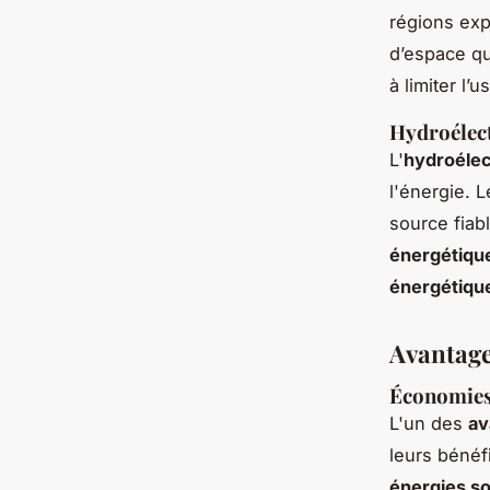
régions exp
d’espace qu
à limiter l’
Hydroélect
L'
hydroélec
l'énergie. 
source fiab
énergétiqu
énergétiqu
Avantage
Économies 
L'un des
av
leurs bénéf
énergies so