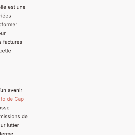
lle est une
riées
nsformer
our
s factures
cette
’un avenir
info de Cap
masse
émissions de
r lutter
 terme.