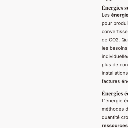
Énergies s
Les
énergie
pour produir
convertissen
de CO2. Qua
les besoins
individuell
plus de con
installation
factures én
Énergies é
L'énergie é
méthodes d
quantité cr
ressources 