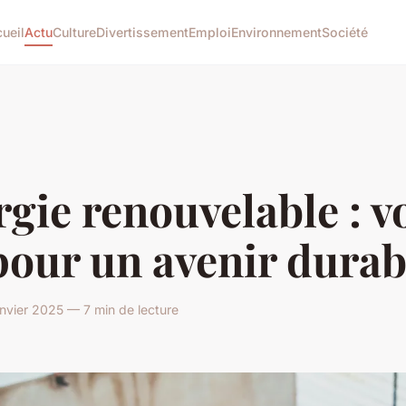
ueil
Actu
Culture
Divertissement
Emploi
Environnement
Société
gie renouvelable : v
pour un avenir durab
nvier 2025 — 7 min de lecture