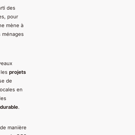
rti des
es, pour
che mène à
es ménages
uveaux
 les
projets
ise de
locales en
les
 durable
.
 de manière