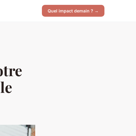
Quel impact demain ? →
otre
le