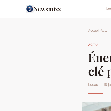
Newsmixx
Acc
Accueil
›
Actu
ACTU
Éner
clé 
Lucas — 18 ja