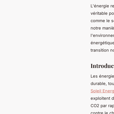
L'énergie r
véritable p
comme le so
notre maniè
l'environne
énergétique
transition 
Introduc
Les énergie
durable, to
Soleil Energ
exploitent 
CO2 par rap
contre le c