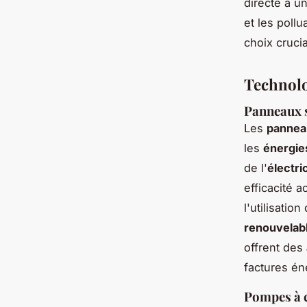
directe à u
et les pollu
choix cruci
Technolo
Panneaux s
Les
panneau
les
énergies
de l'
électri
efficacité 
l'utilisati
renouvelab
offrent des
factures én
Pompes à 