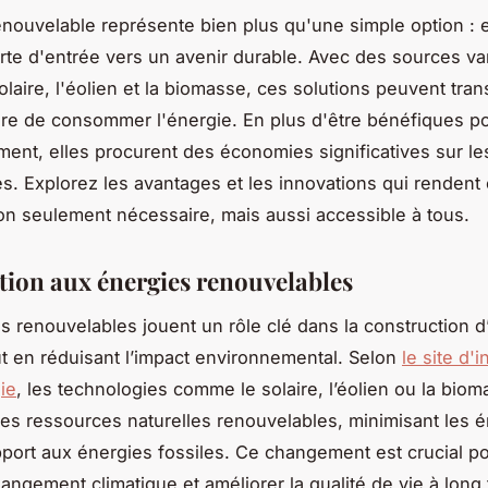
enouvelable représente bien plus qu'une simple option : e
orte d'entrée vers un avenir durable. Avec des sources va
laire, l'éolien et la biomasse, ces solutions peuvent tra
re de consommer l'énergie. En plus d'être bénéfiques p
ment, elles procurent des économies significatives sur le
s. Explorez les avantages et les innovations qui rendent 
non seulement nécessaire, mais aussi accessible à tous.
tion aux énergies renouvelables
s renouvelables jouent un rôle clé dans la construction d
ut en réduisant l’impact environnemental. Selon
le site d'
ie
, les technologies comme le solaire, l’éolien ou la bio
des ressources naturelles renouvelables, minimisant les 
port aux énergies fossiles. Ce changement est crucial pou
hangement climatique et améliorer la qualité de vie à long