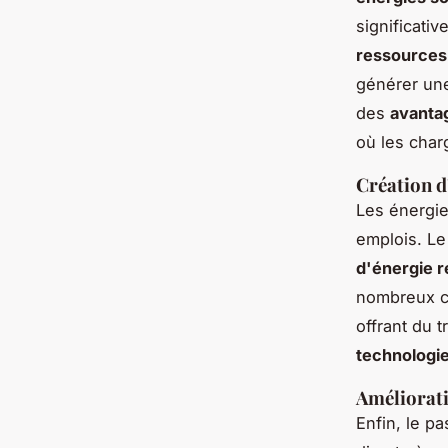
significativ
ressources 
générer une
des
avanta
où les char
Création d
Les énergie
emplois. L
d'énergie 
nombreux co
offrant du 
technologi
Amélioratio
Enfin, le p