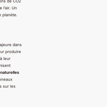
ions de CO2
 l’air. Un
e planète.
ajeure dans
our produire
à leur
misent
naturelles
anneaux
s sur les