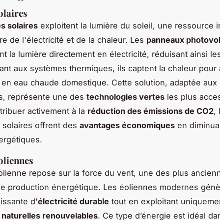
olaires
s solaires
exploitent la lumière du soleil, une ressource 
e de l'électricité et de la chaleur. Les
panneaux photovol
t la lumière directement en électricité, réduisant ainsi l
nt aux systèmes thermiques, ils captent la chaleur pour 
 en eau chaude domestique. Cette solution, adaptée aux 
es, représente une des
technologies vertes
les plus acces
tribuer activement à la
réduction des émissions de CO2
,
s solaires offrent des
avantages économiques
en diminua
ergétiques.
oliennes
olienne repose sur la force du vent, une des plus ancien
e production énergétique. Les éoliennes modernes génè
oissante d'
électricité durable
tout en exploitant uniqueme
naturelles renouvelables
. Ce type d’énergie est idéal d