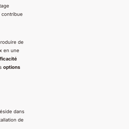
tage
contribue
produire de
ux en une
ficacité
es
options
réside dans
allation de