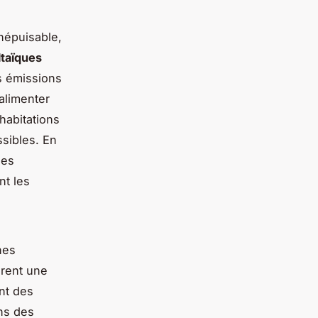
inépuisable,
taïques
es émissions
alimenter
habitations
sibles. En
 les
nt les
nes
rent une
nt des
ans des