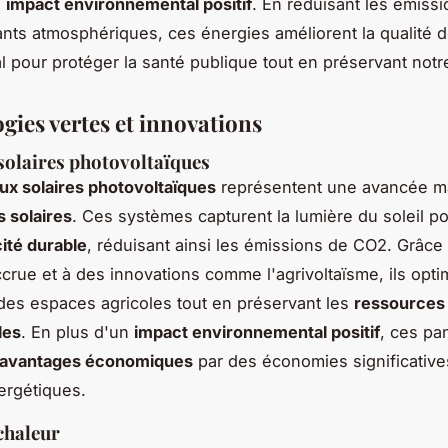
n
impact environnemental positif
. En réduisant les émiss
ants atmosphériques, ces énergies améliorent la qualité de
al pour protéger la santé publique tout en préservant notr
gies vertes et innovations
olaires photovoltaïques
x solaires photovoltaïques
représentent une avancée m
 solaires
. Ces systèmes capturent la lumière du soleil p
cité durable
, réduisant ainsi les émissions de CO2. Grâce 
accrue et à des innovations comme l'agrivoltaïsme, ils opti
on des espaces agricoles tout en préservant les
ressources 
les
. En plus d'un
impact environnemental positif
, ces p
avantages économiques
par des économies significative
ergétiques.
chaleur