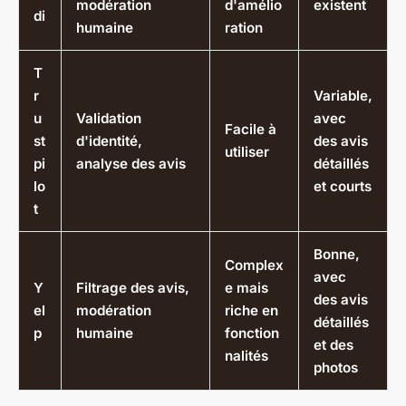
modération
d'amélio
existent
di
humaine
ration
T
r
Variable,
u
Validation
avec
Facile à
st
d'identité,
des avis
utiliser
pi
analyse des avis
détaillés
lo
et courts
t
Bonne,
Complex
avec
Y
Filtrage des avis,
e mais
des avis
el
modération
riche en
détaillés
p
humaine
fonction
et des
nalités
photos