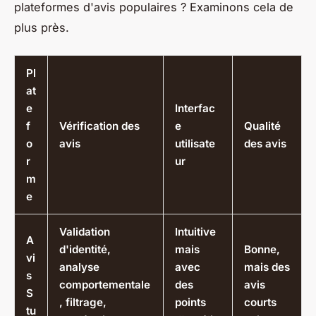
plateformes d'avis populaires ? Examinons cela de
plus près.
Pl
at
e
Interfac
f
Vérification des
e
Qualité
o
avis
utilisate
des avis
r
ur
m
e
Validation
Intuitive
A
d'identité,
mais
Bonne,
vi
analyse
avec
mais des
s
comportementale
des
avis
S
, filtrage,
points
courts
tu