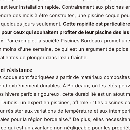
est leur installation rapide. Contrairement aux piscines e
ndre des mois à être construites, une piscine coque peut
n quelques jours seulement.
Cette rapidité est particuliè
 pour ceux qui souhaitent profiter de leur piscine dès le
té
. Par exemple, la société
Piscines Bordeaux
promet une 
 moins d'une semaine, ce qui est un argument de poids 
patientes de plonger dans l'eau fraîche.
 et résistance
s coque sont fabriquées à partir de matériaux composites 
rend extrêmement durables. À Bordeaux, où les étés peuv
s hivers parfois rigoureux, cette durabilité est un atout m
e Dubois
, un expert en piscines, affirme :
"Les piscines c
r résister aux variations de température et aux intempéri
éales pour la région bordelaise."
De plus, elles nécessite
, ce qui est un avantage non négligeable pour les propriét