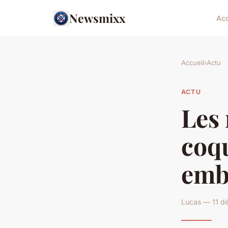
Newsmixx
Acc
Accueil
›
Actu
ACTU
Les 
coq
embe
Lucas — 11 d