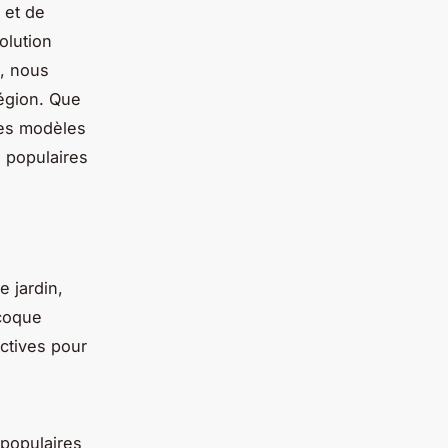
 et de
solution
, nous
région. Que
des modèles
s populaires
 jardin,
 coque
actives pour
 populaires