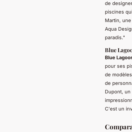
de designers
piscines qui
Martin
, une
Aqua Design
paradis."
Blue Lagoo
Blue Lagoo
pour ses pis
de modèles 
de personna
Dupont
, un
impressionn
C'est un in
Comparai