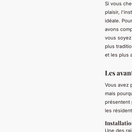
Si vous che
plaisir, l'i
idéale. Pou
avons compi
vous soyez
plus traditi
et les plus
Les avan
Vous avez p
mais pourqu
présentent 
les résident
Installatio
Une des rai