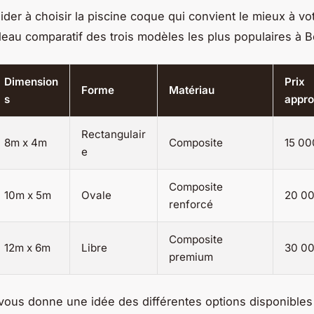
der à choisir la piscine coque qui convient le mieux à vot
bleau comparatif des trois modèles les plus populaires à 
Dimension
Prix
Forme
Matériau
s
appro
Rectangulair
8m x 4m
Composite
15 00
e
Composite
10m x 5m
Ovale
20 00
renforcé
Composite
12m x 6m
Libre
30 00
premium
vous donne une idée des différentes options disponible