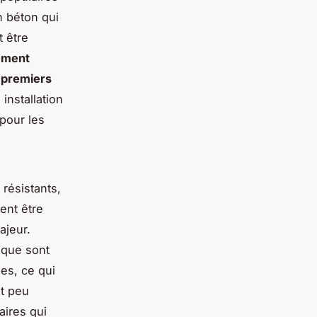
n béton qui
 être
rement
s premiers
installation
pour les
résistants,
ent être
ajeur.
oque sont
es, ce qui
nt peu
aires qui