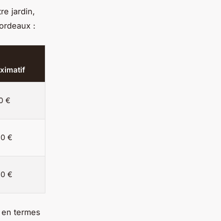
re jardin,
Bordeaux :
ximatif
0 €
0 €
0 €
s en termes