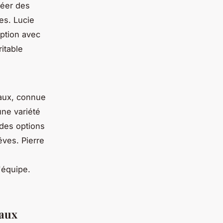
réer des
ues.
Lucie
ption avec
itable
eaux, connue
une variété
 des options
rêves.
Pierre
'équipe.
eaux