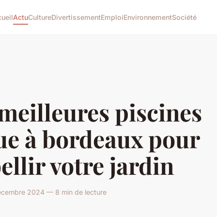
ueil
Actu
Culture
Divertissement
Emploi
Environnement
Société
meilleures piscines
ue à bordeaux pour
llir votre jardin
écembre 2024 — 8 min de lecture