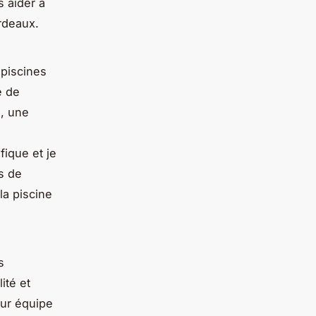
s aider à
ordeaux.
 piscines
e de
e
, une
fique et je
s de
la piscine
s
ité et
eur équipe