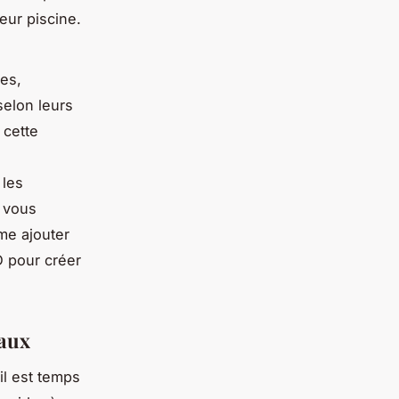
eur piscine.
es,
selon leurs
 cette
 les
 vous
me ajouter
 pour créer
eaux
l est temps