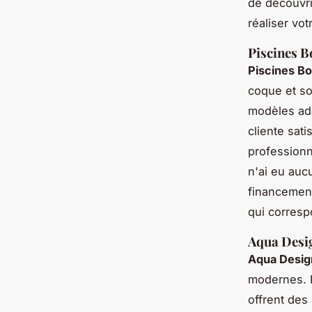
de découvri
réaliser vo
Piscines 
Piscines B
coque et so
modèles ada
cliente sati
professionna
n'ai eu auc
financement
qui corresp
Aqua Desi
Aqua Desig
modernes. I
offrent des