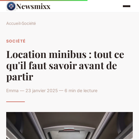
Newsmixx
Accueil
›
Société
SOCIÉTÉ
Location minibus : tout ce
qu'il faut savoir avant de
partir
Emma — 23 janvier 2025 — 6 min de lecture